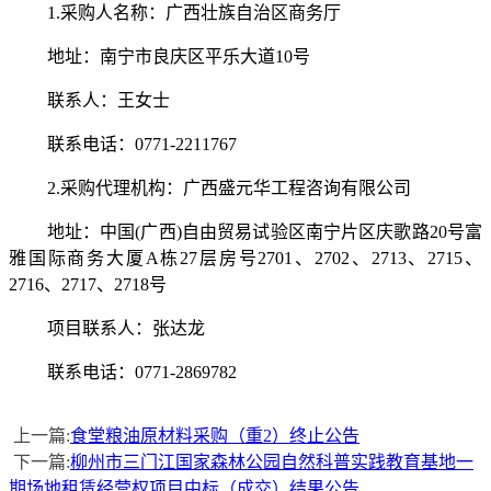
1.采购人名称：广西壮族自治区商务厅
地址：南宁市良庆区平乐大道
10号
联系人：
王女士
联系电话：
0771-2211767
2.采购代理机构：广西盛元华工程咨询有限公司
地址：中国
(广西)自由贸易试验区南宁片区庆歌路20号富
雅国际商务大厦A栋27层房号2701、2702、2713、2715、
2716、2717、2718号
项目联系人：张达龙
联系电话：
0771-2869782
上一篇:
食堂粮油原材料采购（重2）终止公告
下一篇:
柳州市三门江国家森林公园自然科普实践教育基地一
期场地租赁经营权项目中标（成交）结果公告